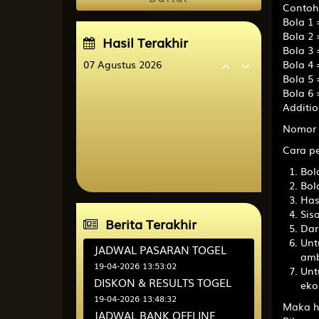
Contoh
Bola 1 
Bola 2 
Hasil Terakhir
Bola 3 
07 Agustus 2026
Bola 4 
Bola 5 
King Kong 4D
7
1
0
0
Bola 6 
Additi
NEWYORKEVE
8
5
4
9
Nomor
MAGNUM4D
3
0
7
2
Cara p
OKADA MANILA
3
9
1
7
Bol
Bol
Has
Sis
Berita Terakhir
Dar
Unt
JADWAL PASARAN TOGEL
amb
19-04-2026 13:53:02
Unt
DISKON & RESULTS TOGEL
eko
19-04-2026 13:48:32
Maka ha
JADWAL BANK OFFLINE