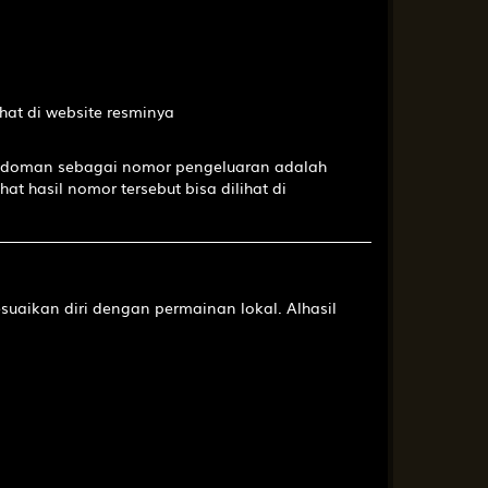
ihat di website resminya
 pedoman sebagai nomor pengeluaran adalah
at hasil nomor tersebut bisa dilihat di
uaikan diri dengan permainan lokal. Alhasil