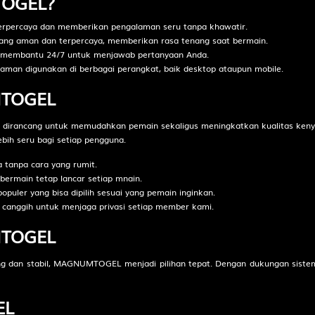
TOGEL?
rpercaya dan memberikan pengalaman seru tanpa khawatir.
ang aman dan terpercaya, memberikan rasa tenang saat bermain.
p membantu 24/7 untuk menjawab pertanyaan Anda.
yaman digunakan di berbagai perangkat, baik desktop ataupun mobile.
MTOGEL
irancang untuk memudahkan pemain sekaligus meningkatkan kualitas kenya
bih seru bagi setiap pengguna.
 tanpa cara yang rumit.
bermain tetap lancar setiap mnain.
opuler yang bisa dipilih sesuai yang pemain inginkan.
canggih untuk menjaga privasi setiap member kami.
MTOGEL
g dan stabil, MAGNUMTOGEL menjadi pilihan tepat. Dengan dukungan sist
EL