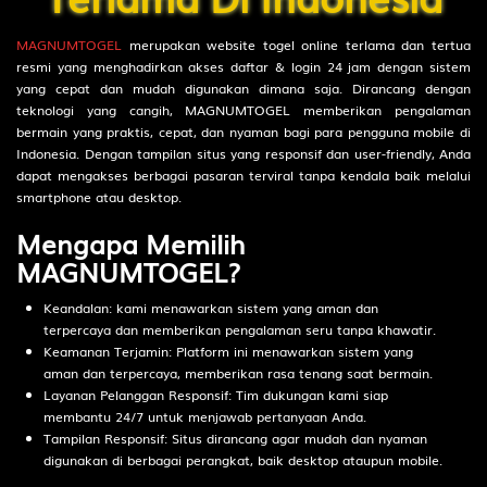
MAGNUMTOGEL
merupakan website togel online terlama dan tertua
resmi yang menghadirkan akses daftar & login 24 jam dengan sistem
yang cepat dan mudah digunakan dimana saja. Dirancang dengan
teknologi yang cangih, MAGNUMTOGEL memberikan pengalaman
bermain yang praktis, cepat, dan nyaman bagi para pengguna mobile di
Indonesia. Dengan tampilan situs yang responsif dan user-friendly, Anda
dapat mengakses berbagai pasaran terviral tanpa kendala baik melalui
smartphone atau desktop.
Mengapa Memilih
MAGNUMTOGEL?
Keandalan: kami menawarkan sistem yang aman dan
terpercaya dan memberikan pengalaman seru tanpa khawatir.
Keamanan Terjamin: Platform ini menawarkan sistem yang
aman dan terpercaya, memberikan rasa tenang saat bermain.
Layanan Pelanggan Responsif: Tim dukungan kami siap
membantu 24/7 untuk menjawab pertanyaan Anda.
Tampilan Responsif: Situs dirancang agar mudah dan nyaman
digunakan di berbagai perangkat, baik desktop ataupun mobile.