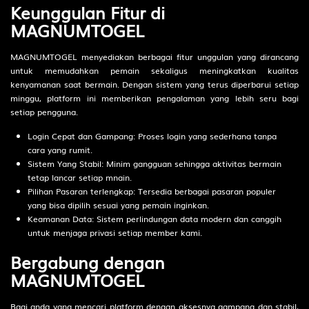
Keunggulan Fitur di
MAGNUMTOGEL
MAGNUMTOGEL menyediakan berbagai fitur unggulan yang dirancang
untuk memudahkan pemain sekaligus meningkatkan kualitas
kenyamanan saat bermain. Dengan sistem yang terus diperbarui setiap
minggu, platform ini memberikan pengalaman yang lebih seru bagi
setiap pengguna.
Login Cepat dan Gampang: Proses login yang sederhana tanpa
cara yang rumit.
Sistem Yang Stabil: Minim gangguan sehingga aktivitas bermain
tetap lancar setiap mnain.
Pilihan Pasaran terlengkap: Tersedia berbagai pasaran populer
yang bisa dipilih sesuai yang pemain inginkan.
Keamanan Data: Sistem perlindungan data modern dan canggih
untuk menjaga privasi setiap member kami.
Bergabung dengan
MAGNUMTOGEL
Bagi anda yang mencari platform dengan aksesnya gampang dan stabil,