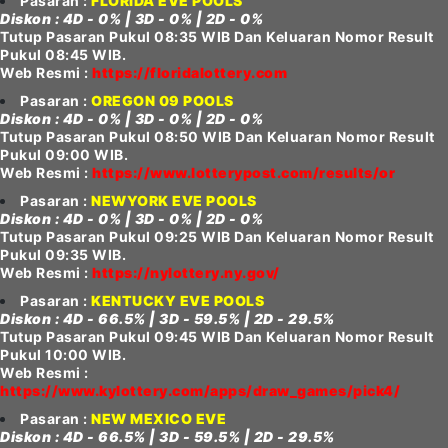
Pasaran :
FLORIDA EVE POOLS
Diskon : 4D - 0% | 3D - 0% | 2D - 0%
Tutup Pasaran Pukul 08:35 WIB Dan Keluaran Nomor Result
Pukul 08:45 WIB.
Web Resmi :
https://floridalottery.com
Pasaran :
OREGON 09 POOLS
Diskon : 4D - 0% | 3D - 0% | 2D - 0%
Tutup Pasaran Pukul 08:50 WIB Dan Keluaran Nomor Result
Pukul 09:00 WIB.
Web Resmi :
https://www.lotterypost.com/results/or
Pasaran :
NEWYORK EVE POOLS
Diskon : 4D - 0% | 3D - 0% | 2D - 0%
Tutup Pasaran Pukul 09:25 WIB Dan Keluaran Nomor Result
Pukul 09:35 WIB.
Web Resmi :
https://nylottery.ny.gov/
Pasaran :
KENTUCKY EVE POOLS
Diskon : 4D - 66.5% | 3D - 59.5% | 2D - 29.5%
Tutup Pasaran Pukul 09:45 WIB Dan Keluaran Nomor Result
Pukul 10:00 WIB.
Web Resmi :
https://www.kylottery.com/apps/draw_games/pick4/
Pasaran :
NEW MEXICO EVE
Diskon : 4D - 66.5% | 3D - 59.5% | 2D - 29.5%