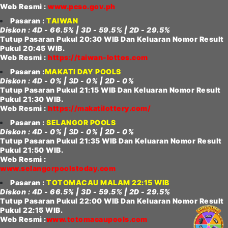
Web Resmi :
www.pcso.gov.ph
Pasaran :
TAIWAN
Diskon : 4D - 66.5% | 3D - 59.5% | 2D - 29.5%
Tutup Pasaran Pukul 20:30 WIB Dan Keluaran Nomor Result
Pukul 20:45 WIB.
Web Resmi :
https://taiwan-lottos.com
Pasaran :
MAKATI DAY POOLS
Diskon : 4D - 0% | 3D - 0% | 2D - 0%
Tutup Pasaran Pukul 21:15 WIB Dan Keluaran Nomor Result
Pukul 21:30 WIB.
Web Resmi :
https://makatilottery.com/
Pasaran :
SELANGOR POOLS
Diskon : 4D - 0% | 3D - 0% | 2D - 0%
Tutup Pasaran Pukul 21:35 WIB Dan Keluaran Nomor Result
Pukul 21:50 WIB.
Web Resmi :
www.selangorpoolstoday.com
Pasaran :
TOTOMACAU MALAM 22:15 WIB
Diskon : 4D - 66.5% | 3D - 59.5% | 2D - 29.5%
Tutup Pasaran Pukul 22:00 WIB Dan Keluaran Nomor Result
Pukul 22:15 WIB.
Web Resmi :
www.totomacaupools.com