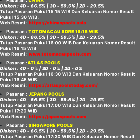
Pasaran :
CHINA
Diskon : 4D - 66.5% | 3D - 59.5% | 2D - 29.5%
Tutup Pasaran Pukul 15:15 WIB Dan Keluaran Nomor Result
Pukul 15:30 WIB.
Web Resmi :
https://chinaspools.asia
Pasaran :
TOTOMACAU SORE 16:15 WIB
Diskon : 4D - 66.5% | 3D - 59.5% | 2D - 29.5%
Tutup Pasaran Pukul 16:00 WIB Dan Keluaran Nomor Result
Pukul 16:15 WIB
Web Resmi :
www.totomacaupools.com
Pasaran :
ATLAS POOLS
Diskon : 4D - 0% | 3D - 0% | 2D - 0%
Tutup Pasaran Pukul 16:30 WIB Dan Keluaran Nomor Result
Pukul 16:45 WIB.
Web Resmi :
https://atlaspoolstoday.com/
Pasaran :
JEPANG POOLS
Diskon : 4D - 66.5% | 3D - 59.5% | 2D - 29.5%
Tutup Pasaran Pukul 17:00 WIB Dan Keluaran Nomor Result
Pukul 17:20 WIB
Web Resmi :
https://japanspools.com
Pasaran :
SINGAPORE POOLS
Diskon : 4D - 66.5% | 3D - 59.5% | 2D - 29.5%
Tutup Pasaran Pukul 17:30 WIB Dan Keluaran Nomor Result