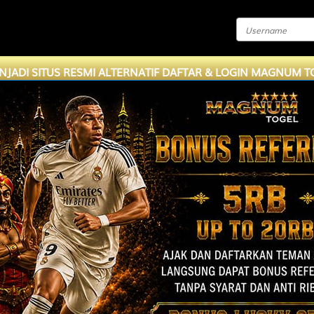
TUS RESMI ALTERNATIF DAFTAR & LOGIN MAGNUM TOGEL