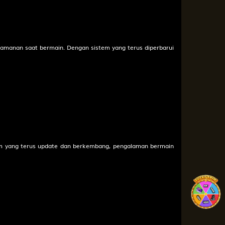
manan saat bermain. Dengan sistem yang terus diperbarui
em yang terus update dan berkembang, pengalaman bermain